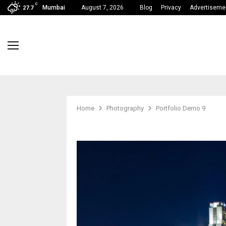
C
Mumbai
August 7, 2026
Blog
Privacy
Advertiseme
27.7
Home
Photography
Portfolio Demo 9