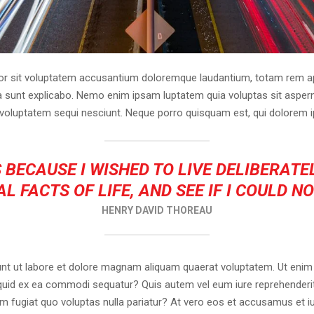
ror sit voluptatem accusantium doloremque laudantium, totam rem ap
cta sunt explicabo. Nemo enim ipsam luptatem quia voluptas sit asperna
voluptatem sequi nesciunt. Neque porro quisquam est, qui dolorem i
 BECAUSE I WISHED TO LIVE DELIBERATEL
L FACTS OF LIFE, AND SEE IF I COULD N
HENRY DAVID THOREAU
t ut labore et dolore magnam aliquam quaerat voluptatem. Ut enim
liquid ex ea commodi sequatur? Quis autem vel eum iure reprehenderit 
um fugiat quo voluptas nulla pariatur? At vero eos et accusamus et i